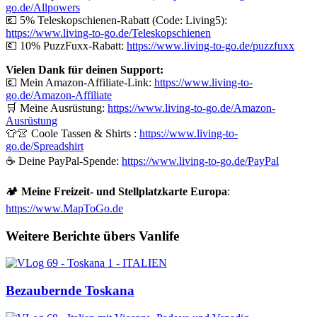
go.de/
Allpowers
💶 5% Teleskopschienen-Rabatt (Code: Living5):
https://www.living-to-go.de/Teleskopschienen
💶 10% PuzzFuxx-Rabatt:
https://www.living-to-go.de/puzzfuxx
Vielen Dank für deinen Support:
💶 Mein Amazon-Affiliate-Link:
https://www.living-to-
go.de/Amazon-Affiliate
🛒 Meine Ausrüstung:
https://www.living-to-go.de/Amazon-
Ausrüstung
👕👚 Coole Tassen & Shirts :
https://www.living-to-
go.de
/Spreadshirt
☕ Deine PayPal-Spende:
https://www.living-to-go.de
/PayPal
🏕️
Meine Freizeit- und Stellplatzkarte Europa
:
https://www.MapToGo.de
Weitere Berichte übers Vanlife
Bezaubernde Toskana