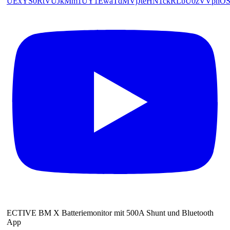
UExYS0RtVUJkMm1UY1EwaTdMVjJteHN1ckRLbU0zVVphO
ECTIVE BM X Batteriemonitor mit 500A Shunt und Bluetooth
App