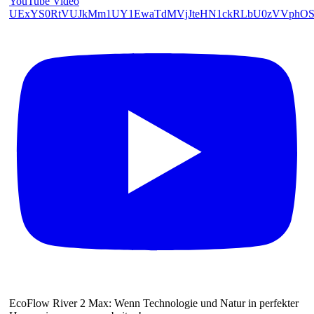
YouTube Video
UExYS0RtVUJkMm1UY1EwaTdMVjJteHN1ckRLbU0zVVphO
EcoFlow River 2 Max: Wenn Technologie und Natur in perfekter