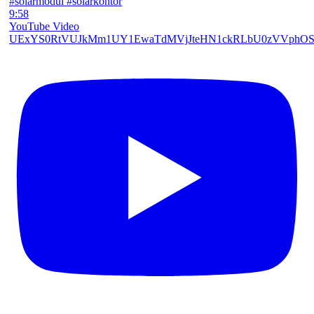
9:58
YouTube Video
UExYS0RtVUJkMm1UY1EwaTdMVjJteHN1ckRLbU0zVVphO