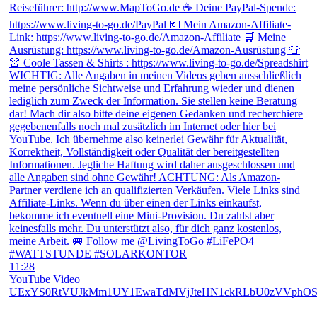
11:28
YouTube Video
UExYS0RtVUJkMm1UY1EwaTdMVjJteHN1ckRLbU0zVVphOS