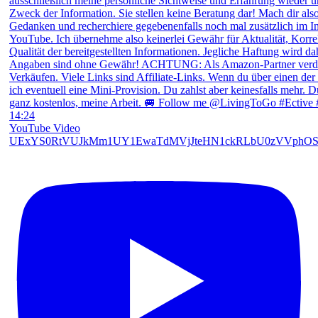
14:24
YouTube Video
UExYS0RtVUJkMm1UY1EwaTdMVjJteHN1ckRLbU0zVVph