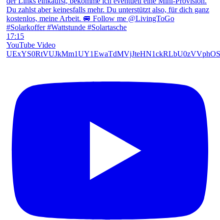
17:15
YouTube Video
UExYS0RtVUJkMm1UY1EwaTdMVjJteHN1ckRLbU0zVVph