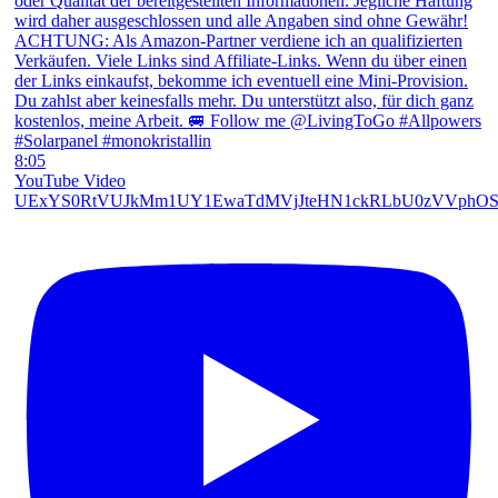
8:05
YouTube Video
UExYS0RtVUJkMm1UY1EwaTdMVjJteHN1ckRLbU0zVVphOS5