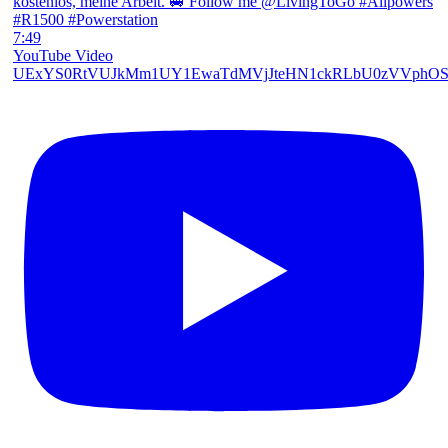
7:49
YouTube Video
UExYS0RtVUJkMm1UY1EwaTdMVjJteHN1ckRLbU0zVVphO