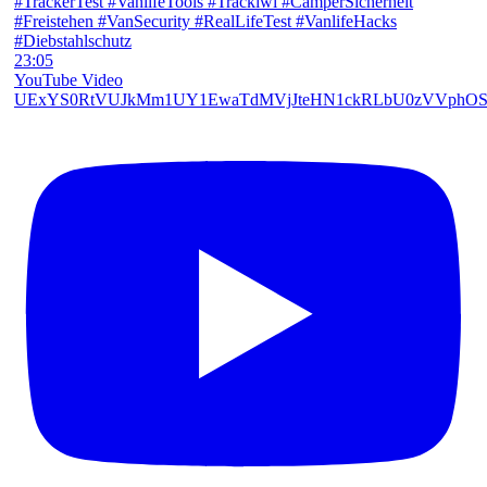
23:05
YouTube Video
UExYS0RtVUJkMm1UY1EwaTdMVjJteHN1ckRLbU0zVVph