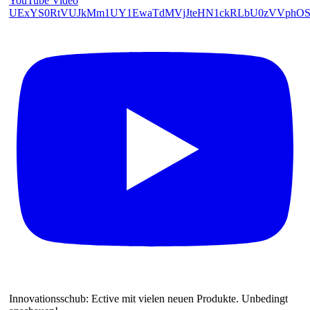
YouTube Video
UExYS0RtVUJkMm1UY1EwaTdMVjJteHN1ckRLbU0zVVphO
Innovationsschub: Ective mit vielen neuen Produkte. Unbedingt