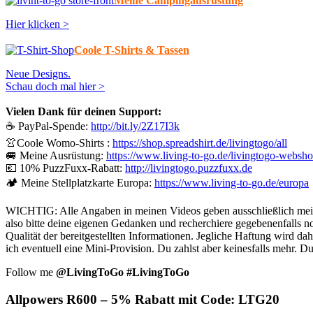
Meine Campingausrüstung
Hier klicken >
Coole T-Shirts & Tassen
Neue Designs.
Schau doch mal hier >
Vielen Dank für deinen Support:
☕ PayPal-Spende:
http://bit.ly/2Z17I3k
👚Coole Womo-Shirts :
https://shop.spreadshirt.de/livingtogo/all
🚐 Meine Ausrüstung:
https://www.living-to-go.de/livingtogo-websho
💶 10% PuzzFuxx-Rabatt:
http://livingtogo.puzzfuxx.de
🏕️ Meine Stellplatzkarte Europa:
https://www.living-to-go.de/europa
WICHTIG: Alle Angaben in meinen Videos geben ausschließlich meine
also bitte deine eigenen Gedanken und recherchiere gegebenenfalls noc
Qualität der bereitgestellten Informationen. Jegliche Haftung wird 
ich eventuell eine Mini-Provision. Du zahlst aber keinesfalls mehr. Du 
Follow me
@LivingToGo
#LivingToGo
Allpowers R600 – 5% Rabatt mit Code: LTG20