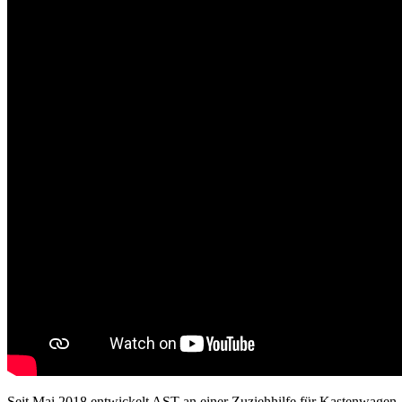
Seit Mai 2018 entwickelt AST an einer Zuziehhilfe für Kastenwagen.