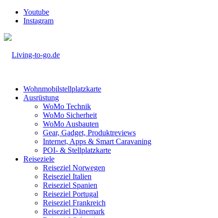
Youtube
Instagram
Wohnmobilstellplatzkarte
Ausrüstung
WoMo Technik
WoMo Sicherheit
WoMo Ausbauten
Gear, Gadget, Produktreviews
Internet, Apps & Smart Caravaning
POI- & Stellplatzkarte
Reiseziele
Reiseziel Norwegen
Reiseziel Italien
Reiseziel Spanien
Reiseziel Portugal
Reiseziel Frankreich
Reiseziel Dänemark