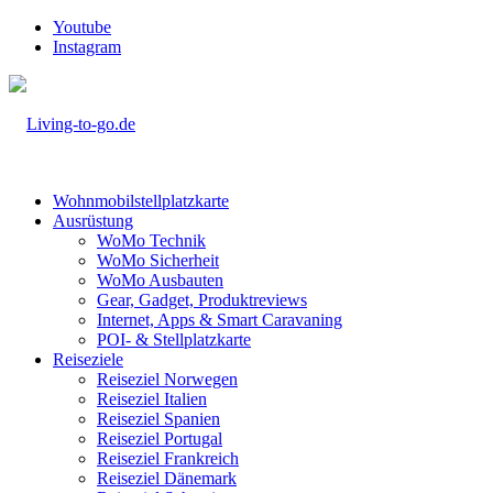
Youtube
Instagram
Wohnmobilstellplatzkarte
Ausrüstung
WoMo Technik
WoMo Sicherheit
WoMo Ausbauten
Gear, Gadget, Produktreviews
Internet, Apps & Smart Caravaning
POI- & Stellplatzkarte
Reiseziele
Reiseziel Norwegen
Reiseziel Italien
Reiseziel Spanien
Reiseziel Portugal
Reiseziel Frankreich
Reiseziel Dänemark