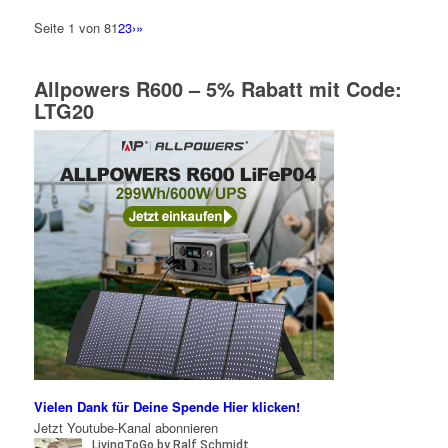
Seite 1 von 8
1
2
3
›
»
Allpowers R600 – 5% Rabatt mit Code:
LTG20
Vielen Dank für Deine Spende
Hier klicken!
Jetzt Youtube-Kanal abonnieren