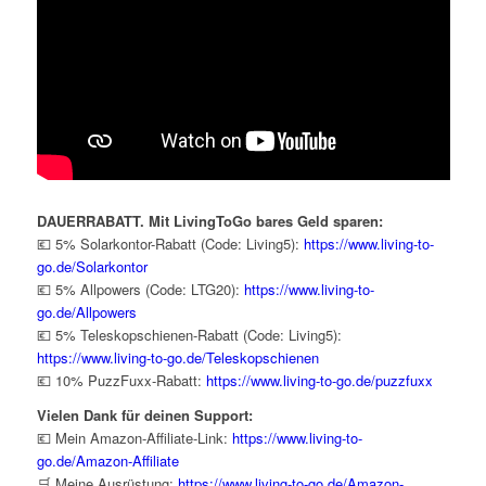
DAUERRABATT. Mit LivingToGo bares Geld sparen:
💶 5% Solarkontor-Rabatt (Code: Living5):
https://www.living-to-
go.de/Solarkontor
💶 5% Allpowers (Code: LTG20):
https://www.living-to-
go.de/
Allpowers
💶 5% Teleskopschienen-Rabatt (Code: Living5):
https://www.living-to-go.de/Teleskopschienen
💶 10% PuzzFuxx-Rabatt:
https://www.living-to-go.de/puzzfuxx
Vielen Dank für deinen Support:
💶 Mein Amazon-Affiliate-Link:
https://www.living-to-
go.de/Amazon-Affiliate
🛒 Meine Ausrüstung:
https://www.living-to-go.de/Amazon-