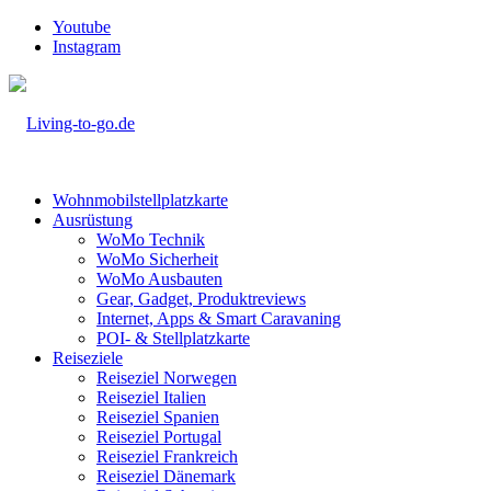
Youtube
Instagram
Wohnmobilstellplatzkarte
Ausrüstung
WoMo Technik
WoMo Sicherheit
WoMo Ausbauten
Gear, Gadget, Produktreviews
Internet, Apps & Smart Caravaning
POI- & Stellplatzkarte
Reiseziele
Reiseziel Norwegen
Reiseziel Italien
Reiseziel Spanien
Reiseziel Portugal
Reiseziel Frankreich
Reiseziel Dänemark