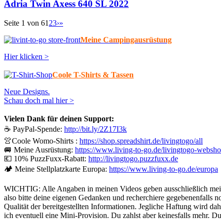
Adria Twin Axess 640 SL 2022
Seite 1 von 6
1
2
3
›
»
Meine Campingausrüstung
Hier klicken >
Coole T-Shirts & Tassen
Neue Designs.
Schau doch mal hier >
Vielen Dank für deinen Support:
☕ PayPal-Spende:
http://bit.ly/2Z17I3k
👚Coole Womo-Shirts :
https://shop.spreadshirt.de/livingtogo/all
🚐 Meine Ausrüstung:
https://www.living-to-go.de/livingtogo-websho
💶 10% PuzzFuxx-Rabatt:
http://livingtogo.puzzfuxx.de
🏕️ Meine Stellplatzkarte Europa:
https://www.living-to-go.de/europa
WICHTIG: Alle Angaben in meinen Videos geben ausschließlich meine
also bitte deine eigenen Gedanken und recherchiere gegebenenfalls noc
Qualität der bereitgestellten Informationen. Jegliche Haftung wird 
ich eventuell eine Mini-Provision. Du zahlst aber keinesfalls mehr. Du 