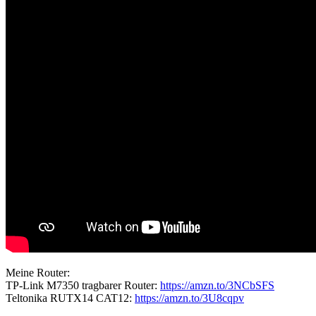
Meine Router:
TP-Link M7350 tragbarer Router:
https://amzn.to/3NCbSFS
Teltonika RUTX14 CAT12:
https://amzn.to/3U8cqpv