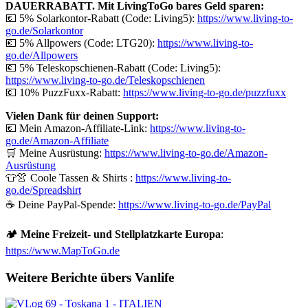
DAUERRABATT. Mit LivingToGo bares Geld sparen:
💶 5% Solarkontor-Rabatt (Code: Living5):
https://www.living-to-
go.de/Solarkontor
💶 5% Allpowers (Code: LTG20):
https://www.living-to-
go.de/
Allpowers
💶 5% Teleskopschienen-Rabatt (Code: Living5):
https://www.living-to-go.de/Teleskopschienen
💶 10% PuzzFuxx-Rabatt:
https://www.living-to-go.de/puzzfuxx
Vielen Dank für deinen Support:
💶 Mein Amazon-Affiliate-Link:
https://www.living-to-
go.de/Amazon-Affiliate
🛒 Meine Ausrüstung:
https://www.living-to-go.de/Amazon-
Ausrüstung
👕👚 Coole Tassen & Shirts :
https://www.living-to-
go.de
/Spreadshirt
☕ Deine PayPal-Spende:
https://www.living-to-go.de
/PayPal
🏕️
Meine Freizeit- und Stellplatzkarte Europa
:
https://www.MapToGo.de
Weitere Berichte übers Vanlife