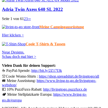
Adria Twin Axess 640 SL 2022
Seite 1 von 6
1
2
3
›
»
Meine Campingausrüstung
Hier klicken >
Coole T-Shirts & Tassen
Neue Designs.
Schau doch mal hier >
Vielen Dank für deinen Support:
☕ PayPal-Spende:
http://bit.ly/2Z17I3k
👚Coole Womo-Shirts :
https://shop.spreadshirt.de/livingtogo/all
🚐 Meine Ausrüstung:
https://www.living-to-go.de/livingtogo-
webshop/
💶 10% PuzzFuxx-Rabatt:
http://livingtogo.puzzfuxx.de
🏕️ Meine Stellplatzkarte Europa:
https://www.living-to-
go.de/europa