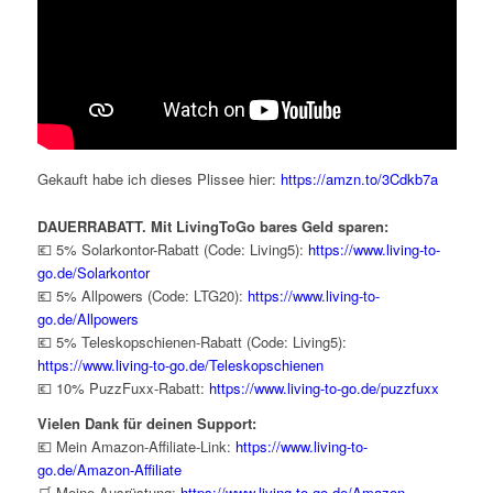
Gekauft habe ich dieses Plissee hier:
https://amzn.to/3Cdkb7a
DAUERRABATT. Mit LivingToGo bares Geld sparen:
💶 5% Solarkontor-Rabatt (Code: Living5):
https://www.living-to-
go.de/Solarkontor
💶 5% Allpowers (Code: LTG20):
https://www.living-to-
go.de/
Allpowers
💶 5% Teleskopschienen-Rabatt (Code: Living5):
https://www.living-to-go.de/Teleskopschienen
💶 10% PuzzFuxx-Rabatt:
https://www.living-to-go.de/puzzfuxx
Vielen Dank für deinen Support:
💶 Mein Amazon-Affiliate-Link:
https://www.living-to-
go.de/Amazon-Affiliate
🛒 Meine Ausrüstung:
https://www.living-to-go.de/Amazon-