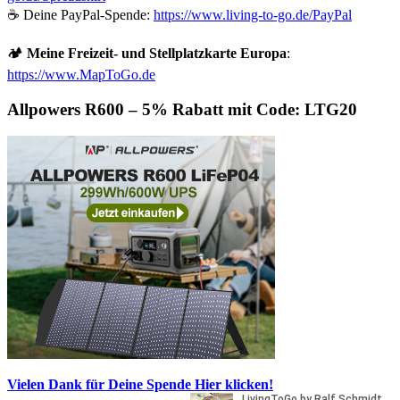
☕ Deine PayPal-Spende:
https://www.living-to-go.de
/PayPal
🏕️
Meine Freizeit- und Stellplatzkarte Europa
:
https://www.MapToGo.de
Allpowers R600 – 5% Rabatt mit Code: LTG20
Vielen Dank für Deine Spende
Hier klicken!