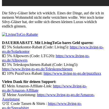
Die Silvy-Gläser liebe ich wirklich. Eines der Dinge, auf die ich in
meinem Wohnmobil nicht mehr verzichten wollte. Wer noch keine
Silvy-Gläser hat, der sollte sich diesen kleinen Luxus wirklich
endlich gönnen.
DAUERRABATT. Mit LivingToGo bares Geld sparen:
💶 5% Solarkontor-Rabatt (Code: Living5):
https://www.living-to-
go.de/Solarkontor
💶 5% Allpowers (Code: LTG20):
https://www.living-to-
go.de/
Allpowers
💶 5% Teleskopschienen-Rabatt (Code: Living5):
https://www.living-to-go.de/Teleskopschienen
💶 10% PuzzFuxx-Rabatt:
https://www.living-to-go.de/puzzfuxx
Vielen Dank für deinen Support:
💶 Mein Amazon-Affiliate-Link:
https://www.living-to-
go.de/Amazon-Affiliate
🛒 Meine Ausrüstung:
https://www.living-to-go.de/Amazon-
Ausrüstung
👕👚 Coole Tassen & Shirts :
https://www.living-to-
go.de
/Spreadshirt