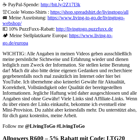
☕ PayPal-Spende:
http://bit.ly/2Z17I3k
👚Coole Womo-Shirts :
https://shop.spreadshirt.de/livingtogo/all
🚐 Meine Ausrüstung:
https://www.living-to-go.de/livingtogo-
webshop/
💶 10% PuzzFuxx-Rabatt:
http://livingtogo.puzzfuxx.de
🏕️ Meine Stellplatzkarte Europa:
https://www.living-to-
go.de/europa
WICHTIG: Alle Angaben in meinen Videos geben ausschließlich
meine persönliche Sichtweise und Erfahrung wieder und dienen
lediglich zum Zweck der Information. Sie stellen keine Beratung
dar! Mach dir also bitte deine eigenen Gedanken und recherchiere
gegebenenfalls noch mal zusätzlich im Internet oder hier bei
YouTube. Ich übernehme also keinerlei Gewähr für Aktualität,
Korrektheit, Vollständigkeit oder Qualität der bereitgestellten
Informationen. Jegliche Haftung wird daher ausgeschlossen und alle
Angaben sind ohne Gewähr! Viele Links sind Affiliate-Links. Wenn
du über einen der Links einkaufst, bekomme ich eventuell eine
Mini-Provision. Du zahlst aber keinesfalls mehr. Du unterstützt also,
für dich ganz kostenlos, meine Arbeit.
Follow me
@LivingToGo
#LivingToGo
Allpowers R600 – 5% Rabatt mit Code: LTG20