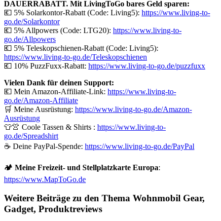
DAUERRABATT. Mit LivingToGo bares Geld sparen:
💶 5% Solarkontor-Rabatt (Code: Living5):
https://www.living-to-
go.de/Solarkontor
💶 5% Allpowers (Code: LTG20):
https://www.living-to-
go.de/
Allpowers
💶 5% Teleskopschienen-Rabatt (Code: Living5):
https://www.living-to-go.de/Teleskopschienen
💶 10% PuzzFuxx-Rabatt:
https://www.living-to-go.de/puzzfuxx
Vielen Dank für deinen Support:
💶 Mein Amazon-Affiliate-Link:
https://www.living-to-
go.de/Amazon-Affiliate
🛒 Meine Ausrüstung:
https://www.living-to-go.de/Amazon-
Ausrüstung
👕👚 Coole Tassen & Shirts :
https://www.living-to-
go.de
/Spreadshirt
☕ Deine PayPal-Spende:
https://www.living-to-go.de
/PayPal
🏕️
Meine Freizeit- und Stellplatzkarte Europa
:
https://www.MapToGo.de
Weitere Beiträge zu den Thema Wohnmobil Gear,
Gadget, Produktreviews