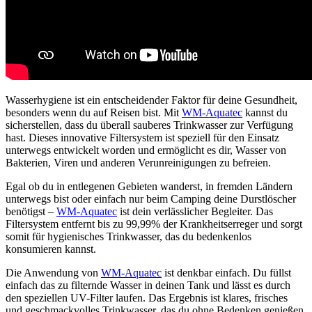
Wasserhygiene ist ein entscheidender Faktor für deine Gesundheit,
besonders wenn du auf Reisen bist. Mit
WM-Aquatec
kannst du
sicherstellen, dass du überall sauberes Trinkwasser zur Verfügung
hast. Dieses innovative Filtersystem ist speziell für den Einsatz
unterwegs entwickelt worden und ermöglicht es dir, Wasser von
Bakterien, Viren und anderen Verunreinigungen zu befreien.
Egal ob du in entlegenen Gebieten wanderst, in fremden Ländern
unterwegs bist oder einfach nur beim Camping deine Durstlöscher
benötigst –
WM-Aquatec
ist dein verlässlicher Begleiter. Das
Filtersystem entfernt bis zu 99,99% der Krankheitserreger und sorgt
somit für hygienisches Trinkwasser, das du bedenkenlos
konsumieren kannst.
Die Anwendung von
WM-Aquatec
ist denkbar einfach. Du füllst
einfach das zu filternde Wasser in deinen Tank und lässt es durch
den speziellen UV-Filter laufen. Das Ergebnis ist klares, frisches
und geschmackvolles Trinkwasser, das du ohne Bedenken genießen