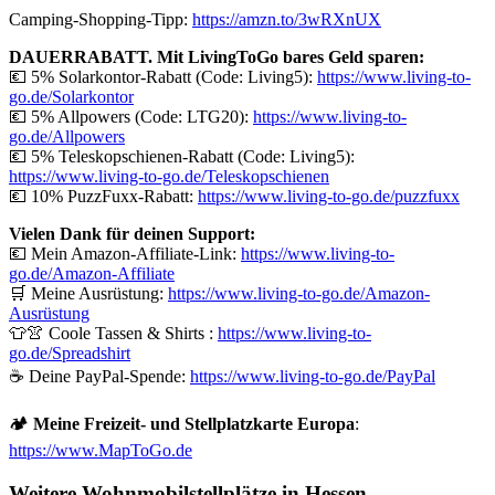
Camping-Shopping-Tipp:
https://amzn.to/3wRXnUX
DAUERRABATT. Mit LivingToGo bares Geld sparen:
💶 5% Solarkontor-Rabatt (Code: Living5):
https://www.living-to-
go.de/Solarkontor
💶 5% Allpowers (Code: LTG20):
https://www.living-to-
go.de/
Allpowers
💶 5% Teleskopschienen-Rabatt (Code: Living5):
https://www.living-to-go.de/Teleskopschienen
💶 10% PuzzFuxx-Rabatt:
https://www.living-to-go.de/puzzfuxx
Vielen Dank für deinen Support:
💶 Mein Amazon-Affiliate-Link:
https://www.living-to-
go.de/Amazon-Affiliate
🛒 Meine Ausrüstung:
https://www.living-to-go.de/Amazon-
Ausrüstung
👕👚 Coole Tassen & Shirts :
https://www.living-to-
go.de
/Spreadshirt
☕ Deine PayPal-Spende:
https://www.living-to-go.de
/PayPal
🏕️
Meine Freizeit- und Stellplatzkarte Europa
:
https://www.MapToGo.de
Weitere Wohnmobilstellplätze in Hessen