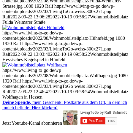
content/uploads/2022/08/Wohnmobilstellplatz-Fulda-Weimarer-
Strasse.jpg
1080
1920
Ralf
https://www.living-to-go.de/wp-
content/uploads/2023/03/LivingToGo-weiss-300x271.png
Ralf
2022-09-22 13:06:28
2022-10-19 09:56:27
Wohnmobilstellplatz
Fulda Weimarer Straße
https://www.living-to-go.de/wp-
content/uploads/2022/08/Wohnmobilstellplatz-Hühnfeld.jpg
1080
1920
Ralf
https://www.living-to-go.de/wp-
content/uploads/2023/03/LivingToGo-weiss-300x271.png
Ralf
2022-09-22 13:03:40
2022-10-19 09:58:22
Wohnmobilstellplatz
Hessisches Kegelspiel in Hünfeld
https://www.living-to-go.de/wp-
content/uploads/2022/08/Wohnmobilstellplatz-Wolfhagen.jpg
1080
1920
Ralf
https://www.living-to-go.de/wp-
content/uploads/2023/03/LivingToGo-weiss-300x271.png
Ralf
2022-09-22 12:46:47
2022-10-19 09:58:54
Wohnmobilstellplatz
Wolfhagen in Hessen
Deine Spende
, mein Geschenk: Postkarte aus dem Ort, in dem ich
mnich befinde.
Hier klicken!
Jetzt Youtube-Kanal abonnieren