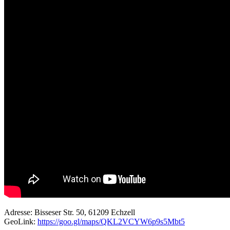
Adresse: Bisseser Str. 50, 61209 Echzell
GeoLink:
https://goo.gl/maps/QKL2VCYW6p9s5Mbt5