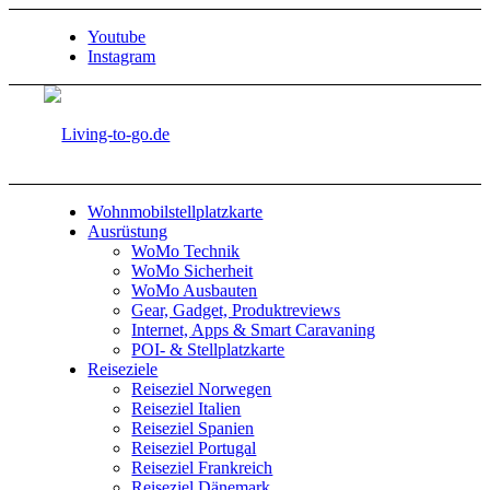
Youtube
Instagram
Wohnmobilstellplatzkarte
Ausrüstung
WoMo Technik
WoMo Sicherheit
WoMo Ausbauten
Gear, Gadget, Produktreviews
Internet, Apps & Smart Caravaning
POI- & Stellplatzkarte
Reiseziele
Reiseziel Norwegen
Reiseziel Italien
Reiseziel Spanien
Reiseziel Portugal
Reiseziel Frankreich
Reiseziel Dänemark