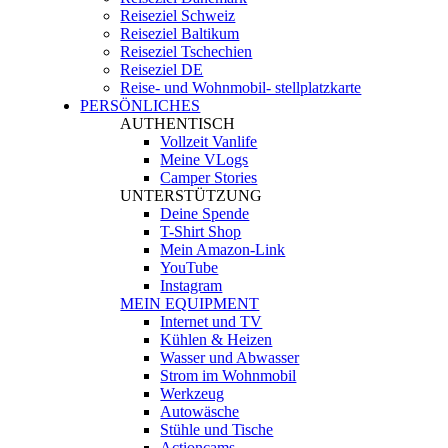
Reiseziel Schweiz
Reiseziel Baltikum
Reiseziel Tschechien
Reiseziel DE
Reise- und Wohnmobil- stellplatzkarte
PERSÖNLICHES
AUTHENTISCH
Vollzeit Vanlife
Meine VLogs
Camper Stories
UNTERSTÜTZUNG
Deine Spende
T-Shirt Shop
Mein Amazon-Link
YouTube
Instagram
MEIN EQUIPMENT
Internet und TV
Kühlen & Heizen
Wasser und Abwasser
Strom im Wohnmobil
Werkzeug
Autowäsche
Stühle und Tische
Actioncams