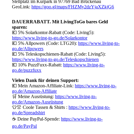
Stellplatz im Kurpark in 97769 Bad Brückenau
GeoLink:
https://goo.gl/maps/FHZMy2dzYjaXZkjG6
DAUERRABATT. Mit LivingToGo bares Geld
sparen:
💶 5% Solarkontor-Rabatt (Code: Living5):
https://www.living-to-go.de/Solarkontor
💶 5% Allpowers (Code: LTG20):
https://www.living-to-
go.de/
Allpowers
💶 5% Teleskopschienen-Rabatt (Code: Living5):
https://www.living-to-go.de/Teleskopschienen
💶 10% PuzzFuxx-Rabatt:
https://www.living-to-
go.de/puzzfuxx
Vielen Dank für deinen Support:
💶 Mein Amazon-Affiliate-Link:
https://www.living-to-
go.de/Amazon-Affiliate
🛒 Meine Ausrüstung:
https://www.living-to-
go.de/Amazon-Ausrüstung
👕👚 Coole Tassen & Shirts :
https://www.living-to-
go.de
/Spreadshirt
☕ Deine PayPal-Spende:
https://www.living-to-
go.de
/PayPal