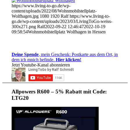
https://www.living-to-go.de/wp-
content/uploads/2022/08/Wohnmobilstellplatz-
Wolfhagen.jpg
1080
1920
Ralf
https://www.living-to-
go.de/wp-content/uploads/2023/03/LivingToGo-weiss-
300x271.png
Ralf
2022-09-22 12:46:47
2022-10-19
09:58:54
Wohnmobilstellplatz Wolfhagen in Hessen
Deine Spende
, mein Geschenk: Postkarte aus dem Ort, in
dem ich mnich befinde.
Hier klicken!
Jetzt Youtube-Kanal abonnieren
Allpowers R600 – 5% Rabatt mit Code:
LTG20