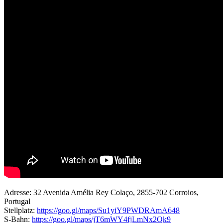
Adresse: 32 Avenida Amélia Rey Colaço, 2855-702 Corroios,
Portugal
Stellplatz:
https://goo.gl/maps/Su1yiY9PWDRAmA648
S-Bahn:
https://goo.gl/maps/jT6mWY4fjLmNx2Qk9