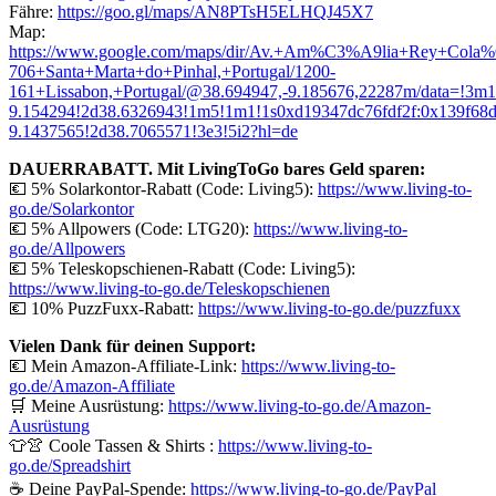
Fähre:
https://goo.gl/maps/AN8PTsH5ELHQJ45X7
Map:
https://www.google.com/maps/dir/Av.+Am%C3%A9lia+Rey+Cola
706+Santa+Marta+do+Pinhal,+Portugal/1200-
161+Lissabon,+Portugal/@38.694947,-9.185676,22287m/data=!3
9.154294!2d38.6326943!1m5!1m1!1s0xd19347dc76fdf2f:0x139f68
9.1437565!2d38.7065571!3e3!5i2?hl=de
DAUERRABATT. Mit LivingToGo bares Geld sparen:
💶 5% Solarkontor-Rabatt (Code: Living5):
https://www.living-to-
go.de/Solarkontor
💶 5% Allpowers (Code: LTG20):
https://www.living-to-
go.de/
Allpowers
💶 5% Teleskopschienen-Rabatt (Code: Living5):
https://www.living-to-go.de/Teleskopschienen
💶 10% PuzzFuxx-Rabatt:
https://www.living-to-go.de/puzzfuxx
Vielen Dank für deinen Support:
💶 Mein Amazon-Affiliate-Link:
https://www.living-to-
go.de/Amazon-Affiliate
🛒 Meine Ausrüstung:
https://www.living-to-go.de/Amazon-
Ausrüstung
👕👚 Coole Tassen & Shirts :
https://www.living-to-
go.de
/Spreadshirt
☕ Deine PayPal-Spende:
https://www.living-to-go.de
/PayPal