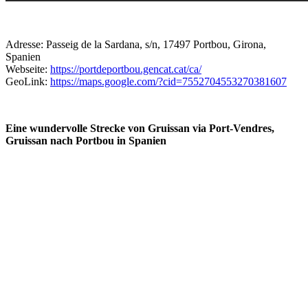
Adresse: Passeig de la Sardana, s/n, 17497 Portbou, Girona,
Spanien
Webseite:
https://portdeportbou.gencat.cat/ca/
GeoLink:
https://maps.google.com/?cid=7552704553270381607
Eine wundervolle Strecke von Gruissan via Port-Vendres,
Gruissan nach Portbou in Spanien