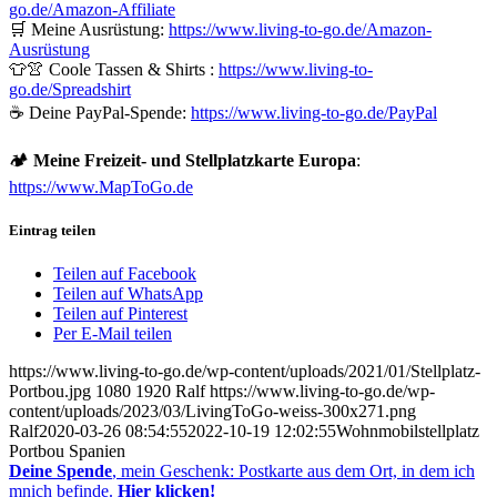
go.de/Amazon-Affiliate
🛒 Meine Ausrüstung:
https://www.living-to-go.de/Amazon-
Ausrüstung
👕👚 Coole Tassen & Shirts :
https://www.living-to-
go.de
/Spreadshirt
☕ Deine PayPal-Spende:
https://www.living-to-go.de
/PayPal
🏕️
Meine Freizeit- und Stellplatzkarte Europa
:
https://www.MapToGo.de
Eintrag teilen
Teilen auf Facebook
Teilen auf WhatsApp
Teilen auf Pinterest
Per E-Mail teilen
https://www.living-to-go.de/wp-content/uploads/2021/01/Stellplatz-
Portbou.jpg
1080
1920
Ralf
https://www.living-to-go.de/wp-
content/uploads/2023/03/LivingToGo-weiss-300x271.png
Ralf
2020-03-26 08:54:55
2022-10-19 12:02:55
Wohnmobilstellplatz
Portbou Spanien
Deine Spende
, mein Geschenk: Postkarte aus dem Ort, in dem ich
mnich befinde.
Hier klicken!