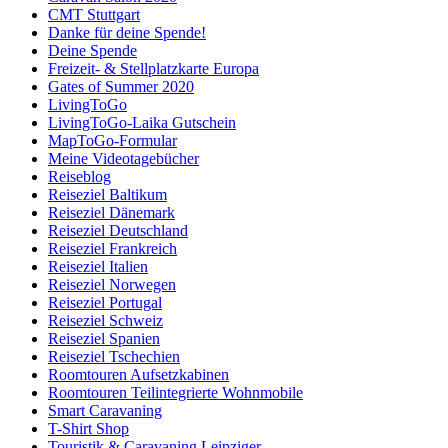
CMT Stuttgart
Danke für deine Spende!
Deine Spende
Freizeit- & Stellplatzkarte Europa
Gates of Summer 2020
LivingToGo
LivingToGo-Laika Gutschein
MapToGo-Formular
Meine Videotagebücher
Reiseblog
Reiseziel Baltikum
Reiseziel Dänemark
Reiseziel Deutschland
Reiseziel Frankreich
Reiseziel Italien
Reiseziel Norwegen
Reiseziel Portugal
Reiseziel Schweiz
Reiseziel Spanien
Reiseziel Tschechien
Roomtouren Aufsetzkabinen
Roomtouren Teilintegrierte Wohnmobile
Smart Caravaning
T-Shirt Shop
Touristik & Caravaning Leipziger