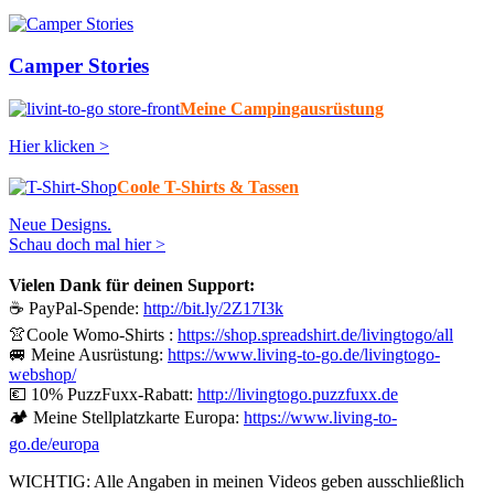
Camper Stories
Meine Campingausrüstung
Hier klicken >
Coole T-Shirts & Tassen
Neue Designs.
Schau doch mal hier >
Vielen Dank für deinen Support:
☕ PayPal-Spende:
http://bit.ly/2Z17I3k
👚Coole Womo-Shirts :
https://shop.spreadshirt.de/livingtogo/all
🚐 Meine Ausrüstung:
https://www.living-to-go.de/livingtogo-
webshop/
💶 10% PuzzFuxx-Rabatt:
http://livingtogo.puzzfuxx.de
🏕️ Meine Stellplatzkarte Europa:
https://www.living-to-
go.de/europa
WICHTIG: Alle Angaben in meinen Videos geben ausschließlich