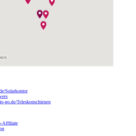
.de/Solarkontor
wers
-to-go.de/Teleskopschienen
Affiliate
ung