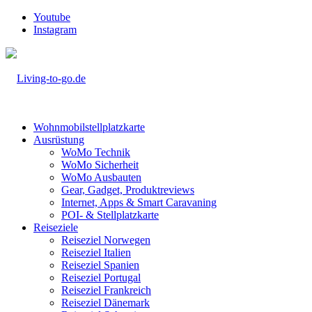
Youtube
Instagram
Wohnmobilstellplatzkarte
Ausrüstung
WoMo Technik
WoMo Sicherheit
WoMo Ausbauten
Gear, Gadget, Produktreviews
Internet, Apps & Smart Caravaning
POI- & Stellplatzkarte
Reiseziele
Reiseziel Norwegen
Reiseziel Italien
Reiseziel Spanien
Reiseziel Portugal
Reiseziel Frankreich
Reiseziel Dänemark