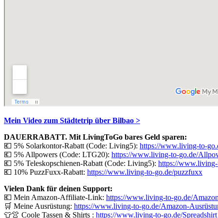
Mein Video zum Städtetrip über Bilbao >
DAUERRABATT. Mit LivingToGo bares Geld sparen:
💶 5% Solarkontor-Rabatt (Code: Living5):
https://www.living-to-go
💶 5% Allpowers (Code: LTG20):
https://www.living-to-go.de/
Allpo
💶 5% Teleskopschienen-Rabatt (Code: Living5):
https://www.living
💶 10% PuzzFuxx-Rabatt:
https://www.living-to-go.de/puzzfuxx
Vielen Dank für deinen Support:
💶 Mein Amazon-Affiliate-Link:
https://www.living-to-go.de/Amazon-
🛒 Meine Ausrüstung:
https://www.living-to-go.de/Amazon-Ausrüst
👕👚 Coole Tassen & Shirts :
https://www.living-to-go.de
/Spreadshirt