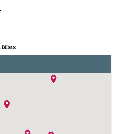
z
 Bilbao: